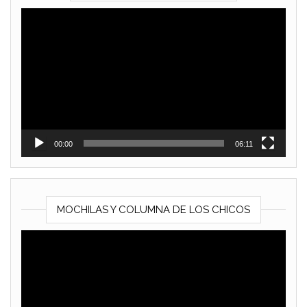
Reproductor
de
vídeo
00:00
06:11
MOCHILAS Y COLUMNA DE LOS CHICOS
Reproductor
de
vídeo