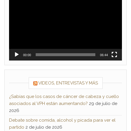
Reproductor
de
vídeo
00:00
06:44
VIDEOS, ENTREVISTAS Y MÁS
¿Sabías que los casos de cáncer de cabeza y cuello
asociados al VPH están aumentando?
29 de julio de
2026
Debate sobre comida, alcohol y picada para ver el
partido
2 de julio de 2026