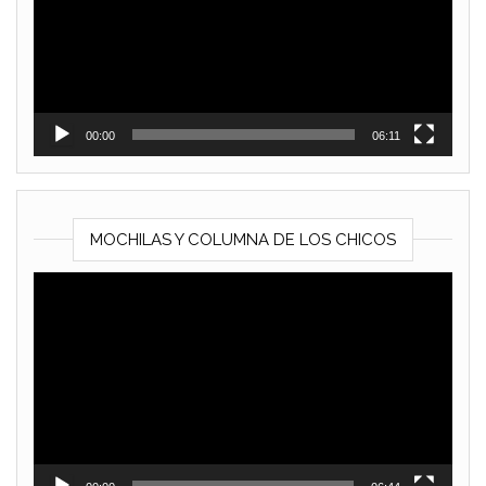
00:00
06:11
MOCHILAS Y COLUMNA DE LOS CHICOS
Reproductor
de
vídeo