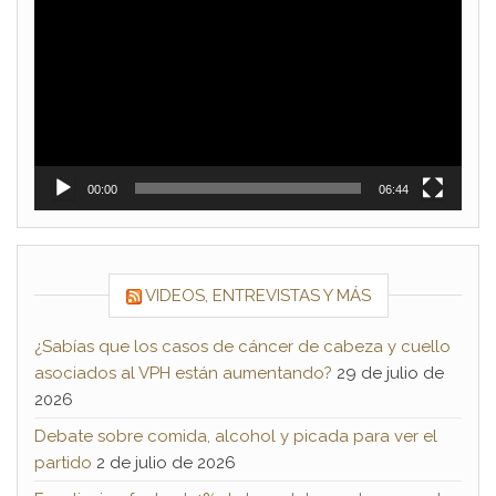
de
vídeo
00:00
06:44
VIDEOS, ENTREVISTAS Y MÁS
¿Sabías que los casos de cáncer de cabeza y cuello
asociados al VPH están aumentando?
29 de julio de
2026
Debate sobre comida, alcohol y picada para ver el
partido
2 de julio de 2026